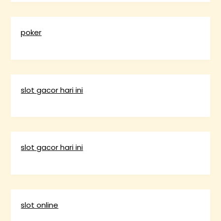
poker
slot gacor hari ini
slot gacor hari ini
slot online