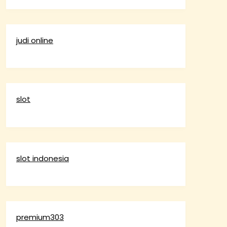
judi online
slot
slot indonesia
premium303