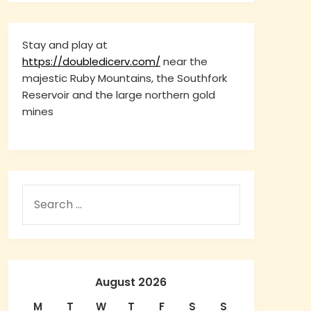
Stay and play at
https://doubledicerv.com/
near the
majestic Ruby Mountains, the Southfork
Reservoir and the large northern gold
mines
August 2026
M
T
W
T
F
S
S