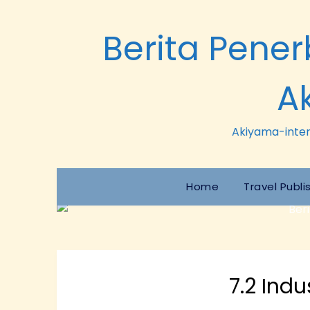
Berita Pener
A
Akiyama-inter
Home
Travel Publi
7.2 Indu