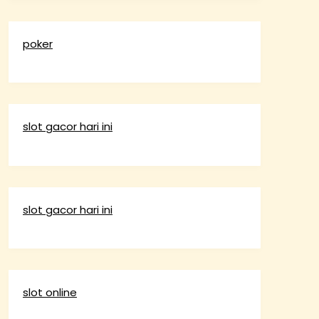
poker
slot gacor hari ini
slot gacor hari ini
slot online