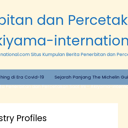
bitan dan Percetak
kiyama-internation
national.com Situs Kumpulan Berita Penerbitan dan Perce
shing di Era Covid-19
Sejarah Panjang The Michelin Gu
stry Profiles