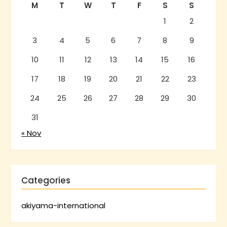
M
T
W
T
F
S
S
1
2
3
4
5
6
7
8
9
10
11
12
13
14
15
16
17
18
19
20
21
22
23
24
25
26
27
28
29
30
31
« Nov
Categories
akiyama-international