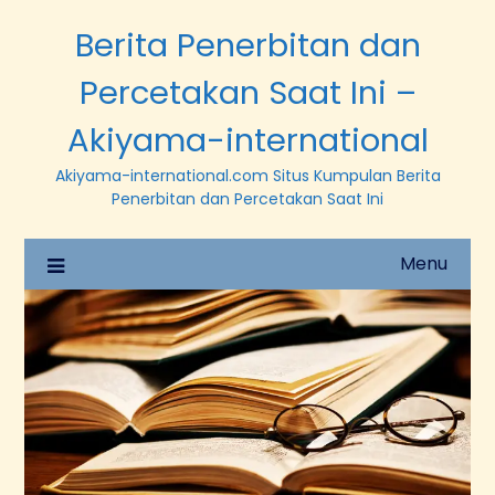
Berita Penerbitan dan
Percetakan Saat Ini –
Akiyama-international
Akiyama-international.com Situs Kumpulan Berita
Penerbitan dan Percetakan Saat Ini
Menu