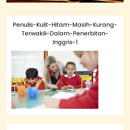
Penulis-Kulit-Hitam-Masih-Kurang-
Terwakili-Dalam-Penerbitan-
Inggris-1