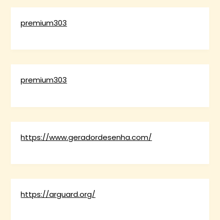
premium303
premium303
https://www.geradordesenha.com/
https://arguard.org/