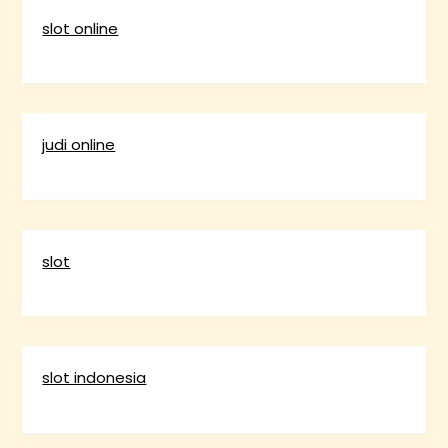
slot online
judi online
slot
slot indonesia